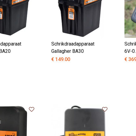
adapparaat
Schrikdraadapparaat
Schri
 BA20
Gallagher BA30
6V-0.4
€ 149.00
€ 36