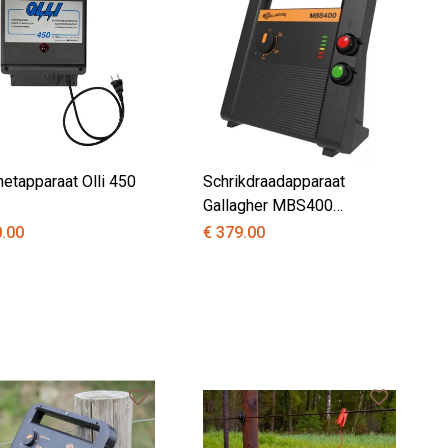
netapparaat Olli 450
Schrikdraadapparaat
Gallagher MBS400
MultiPower
0.00
€ 379.00
230V/12V/solar