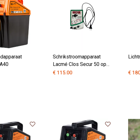
adapparaat
Schrikstroomapparaat
Licht
BA40
Lacmé Clos Secur 50 op
netspanning (kleine dieren)
€ 115.00
€ 18