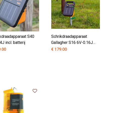
kdraadapparaat S40
Schrikdraadapparaat
J incl. batterij
Gallagher S16 6V-0.16J
incl. batterij
9.00
€ 179.00