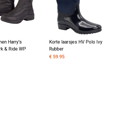
nen Harry's
Korte laarsjes HV Polo Ivy
rk & Ride WP
Rubber
€ 59.95