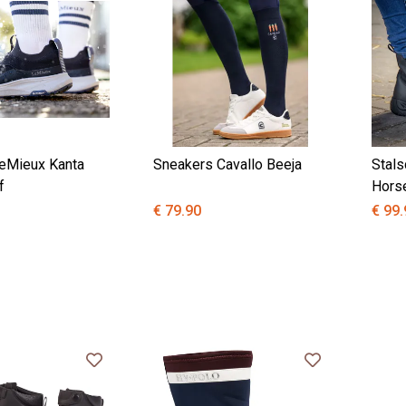
eMieux Kanta
Sneakers Cavallo Beeja
Stals
f
Horse
Toe
€ 79.90
€ 99.