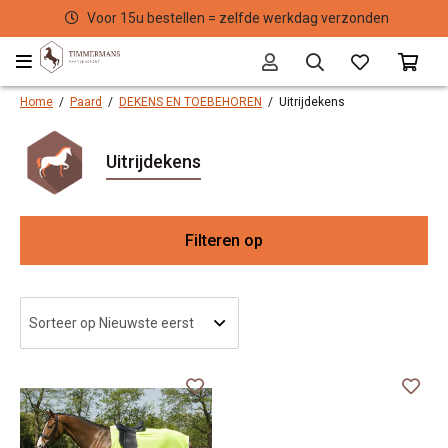
Voor 15u bestellen = zelfde werkdag verzonden
Home
/
Paard
/
DEKENS EN TOEBEHOREN
/
Uitrijdekens
Uitrijdekens
Filteren op
Me
Ma
Kl