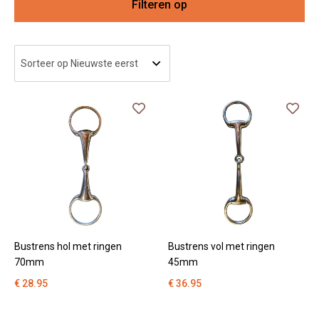
Filteren op
Categorie
Me
Ma
Kl
So
Bustrens hol met ringen
Bustrens vol met ringen
70mm
45mm
€ 28.95
€ 36.95