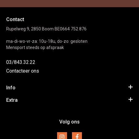
Contact
Rupelweg 9, 2850 Boom BE0664 752 876
ma-di-wo-vr-za: 10u-18u, do-zo: gesloten
Mensport steeds op afspraak
03/843.32.22
Contacteer ons
Info
Algemene voorwaarden
Extra
Privacy Policy
Inspiratie
Volg ons
Disclaimer
Merken
Retourneren