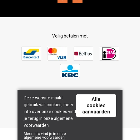
Veilig betalen met
Deze website maakt
Bezorgd door
Alle
gebruik van cookies, meer
cookies
aanvaarden
info over onze cookies vind
je terug in onze algemene
voorwaarden.
Meer info vind je in onze
Copyright © 2026. All Rights Reserved
algemene voorwaarden
.