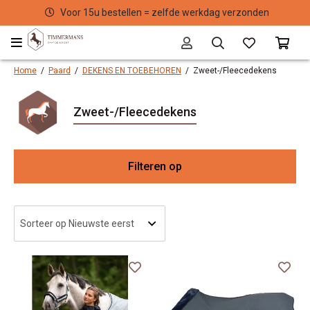
Voor 15u bestellen = zelfde werkdag verzonden
Home
/
Paard
/
DEKENS EN TOEBEHOREN
/
Zweet-/Fleecedekens
Zweet-/Fleecedekens
Filteren op
Me
Ma
Kl