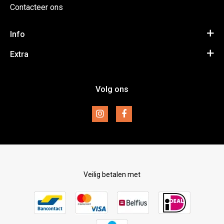
Contacteer ons
Info
Algemene voorwaarden
Extra
Privacy Policy
Inspiratie
Volg ons
Disclaimer
Merken
Retourneren
Veilig betalen met