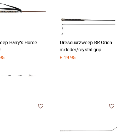
eep Harry's Horse
Dressuurzweep BR Orion
e
m/leder/crystal grip
95
€ 19.95