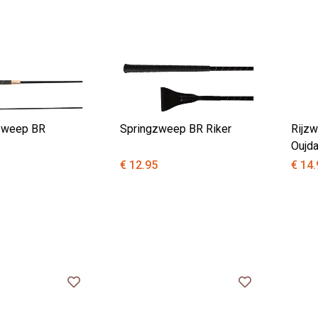
zweep BR
Springzweep BR Riker
Rijzw
Oujd
€ 12.95
€ 14.