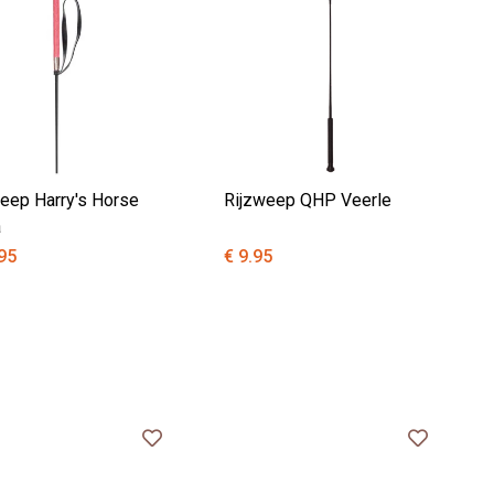
eep Harry's Horse
Rijzweep QHP Veerle
a
95
€ 9.95