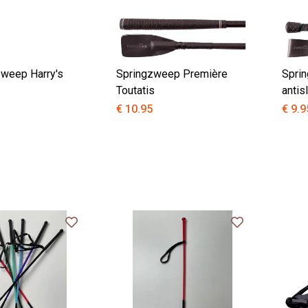
weep Harry's
Springzweep Première
Spri
Toutatis
antis
€ 10.95
€ 9.9