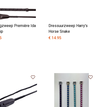
ngzweep Première Ida
Dressuurzweep Harry's
lip
Horse Snake
5
€ 14.95