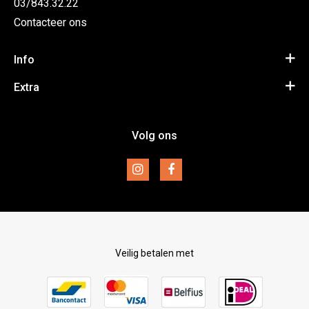
03/843.32.22
Contacteer ons
Info
Algemene voorwaarden
Extra
Privacy Policy
Inspiratie
Volg ons
Disclaimer
Merken
Retourneren
Veilig betalen met