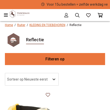
Voor 15u bestellen = zelfde werkdag verzonden
Home
/
Ruiter
/
KLEDING EN TOEBEHOREN
/
Reflectie
Reflectie
Filteren op
Ma