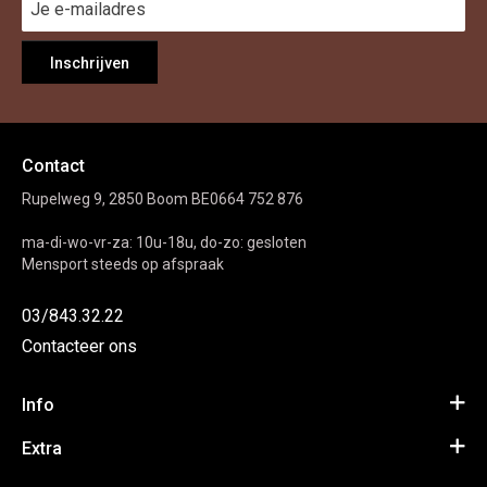
Inschrijven
Contact
Rupelweg 9, 2850 Boom BE0664 752 876
ma-di-wo-vr-za: 10u-18u, do-zo: gesloten
Mensport steeds op afspraak
03/843.32.22
Contacteer ons
Info
Algemene voorwaarden
Extra
Privacy Policy