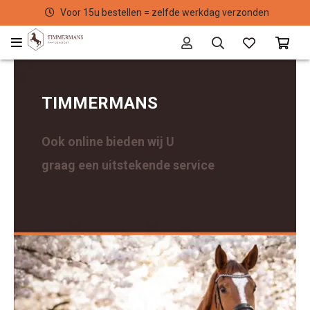
Voor 15u bestellen = zelfde werkdag verzonden
​TIMMERMANS
Ook online bieden wij U
graag een uitstekende service