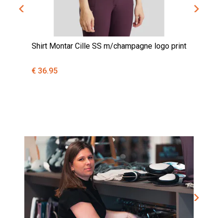
Shirt Montar Cille SS m/champagne logo print
Pol
las
€ 36.95
€ 5