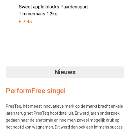
Sweet apple blocks Paardensport
Ho
Timmermans 1.2kg
€ 7.95
€ 1
Nieuws
PerformFree singel
PresTeq, hét meest innovatieve merk op de markt bracht enkele
jaren terug het PresTeq hoofdstel uit. Er werd jaren onderzoek
gedaan naar de anatomie en hoe men zoveel mogelijk druk op
het hoofd kon wegnemen. Dit werd dan ook een immens succes