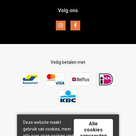
Inspiratie
Volg ons
Disclaimer
Merken
Retourneren
Veilig betalen met
Deze website maakt
Bezorgd door
Alle
gebruik van cookies, meer
cookies
aanvaarden
info over onze cookies vind